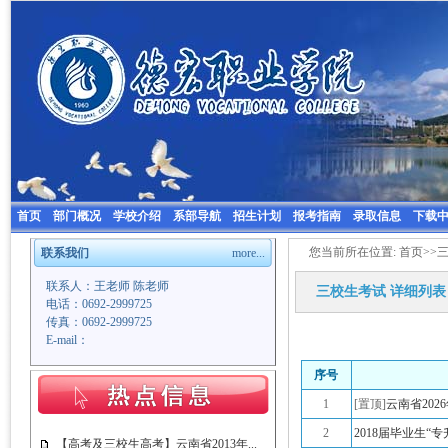
首页
部门概况
学校介绍
系部导航
招生计划
报考指南
录取信息
下载
您当前所在位置:
首页
>>
联系我们
more...
联系人：王老师 陈老师
三校生考试
详细列表
电话：0692-2999725
传真：0692-2999725
E-mail：
序号
1
[置顶]
云南省20
2
2018届毕业生“
【高考及三校生高考】云南省2013年...