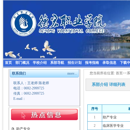
首页
部门概况
学校介绍
系部导航
招生计划
报考指南
录取信息
下载
您当前所在位置:
首页
>>
联系我们
more...
联系人：王老师 陈老师
系部介绍
详细列表
电话：0692-2999725
传真：0692-2999725
E-mail：
序号
1
助产专业
2
临床医学专业
助产专业